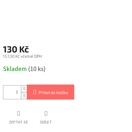
130 Kč
157,30 Kč včetně DPH
Měrná
Skladem
(10 ks)
cena:
Přidat do košíku
ZEPTAT SE
SDÍLET