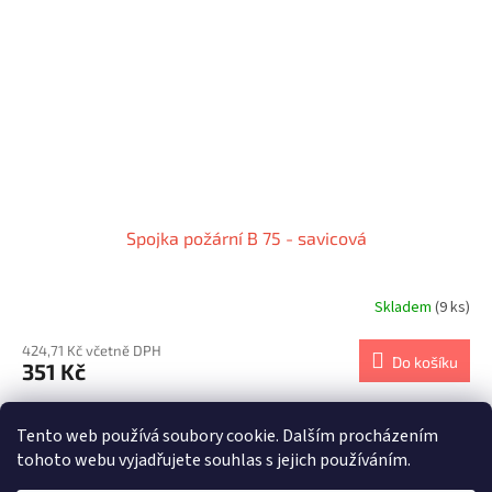
Spojka požární B 75 - savicová
Skladem
(9 ks)
Průměrné
hodnocení
produktu
424,71 Kč včetně DPH
Do košíku
351 Kč
je
1,0
z
5
položek celkem
O
Tento web používá soubory cookie. Dalším procházením
5
v
hvězdiček.
tohoto webu vyjadřujete souhlas s jejich používáním.
l
Z