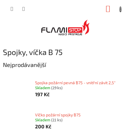
Přejít
NÁKUP
na
obsah
KOŠÍK
Spojky, víčka B 75
Nejprodávanější
Spojka požární pevná B75 - vnitřní závit 2,5"
Skladem
(29 ks)
197 Kč
Víčko požární spojky B75
Skladem
(21 ks)
200 Kč