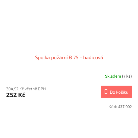
Spojka požární B 75 - hadicová
Skladem
(7 ks)
Průměrné
hodnocení
produktu
304,92 Kč včetně DPH
Do košíku
252 Kč
je
1,0
z
Kód:
437.002
5
hvězdiček.