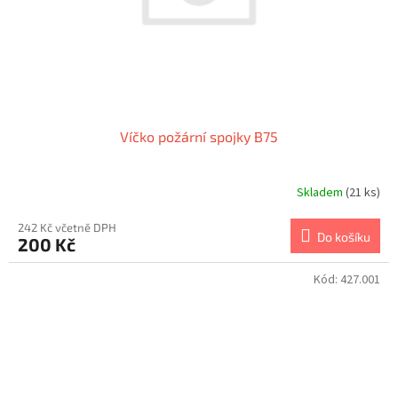
Víčko požární spojky B75
Skladem
(21 ks)
Průměrné
hodnocení
produktu
242 Kč včetně DPH
Do košíku
200 Kč
je
1,0
z
Kód:
427.001
5
hvězdiček.