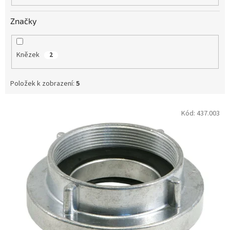
Značky
Knězek
2
Položek k zobrazení:
5
V
Kód:
437.003
ý
p
i
s
p
r
o
d
u
k