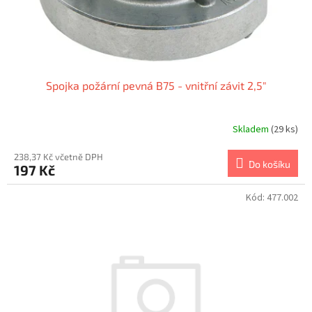
Spojka požární pevná B75 - vnitřní závit 2,5"
Skladem
(29 ks)
Průměrné
hodnocení
produktu
238,37 Kč včetně DPH
Do košíku
197 Kč
je
1,0
z
Kód:
477.002
5
hvězdiček.