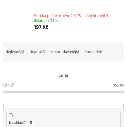
Spojka požární pevná B 75 - vnitřní závit 3"
Skladem
(13 ks)
197 Kč
Ř
a
Nejlevnější
Nejdražší
Nejprodávanější
Abecedně
z
e
n
Cena
í
p
197
Kč
351
Kč
r
o
d
u
k
t
Na skladě
5
ů