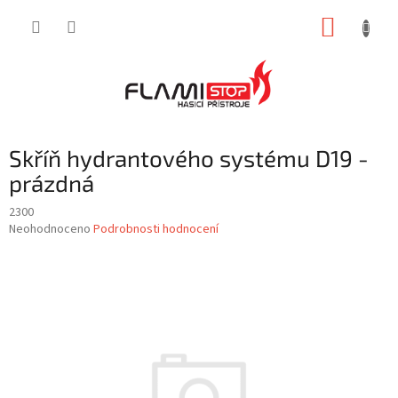
Přejít
NÁKUP
na
obsah
KOŠÍK
Skříň hydrantového systému D19 -
prázdná
2300
Průměrné
Neohodnoceno
Podrobnosti hodnocení
hodnocení
produktu
je
0,0
z
5
hvězdiček.