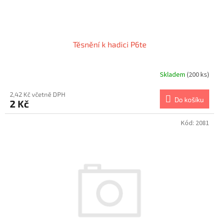
t
ů
Těsnění k hadici P6te
Skladem
(200 ks)
Průměrné
hodnocení
produktu
2,42 Kč včetně DPH
Do košíku
2 Kč
je
1,0
z
Kód:
2081
5
hvězdiček.