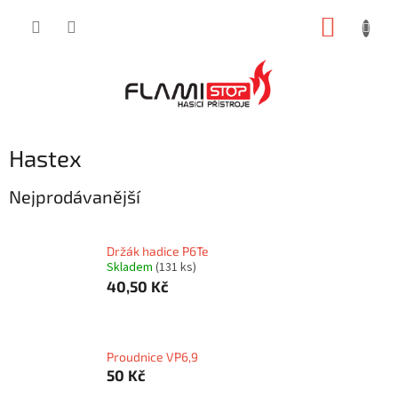
Přejít
NÁKUP
na
obsah
KOŠÍK
Hastex
Nejprodávanější
Držák hadice P6Te
Skladem
(131 ks)
40,50 Kč
Proudnice VP6,9
50 Kč