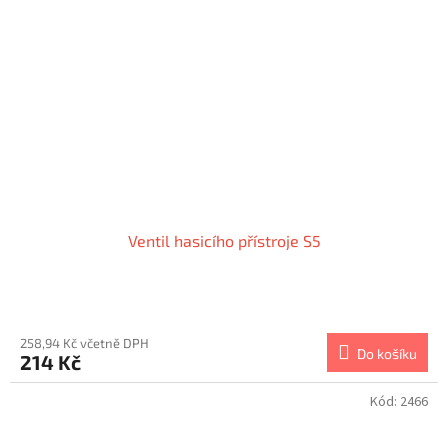
Ventil hasicího přístroje S5
Průměrné
hodnocení
produktu
258,94 Kč včetně DPH
Do košíku
214 Kč
je
1,0
z
Kód:
2466
5
hvězdiček.