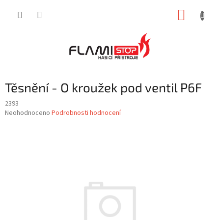
Přejít
NÁKUP
na
obsah
KOŠÍK
Těsnění - O kroužek pod ventil P6F
2393
Průměrné
Neohodnoceno
Podrobnosti hodnocení
hodnocení
produktu
je
0,0
z
5
hvězdiček.