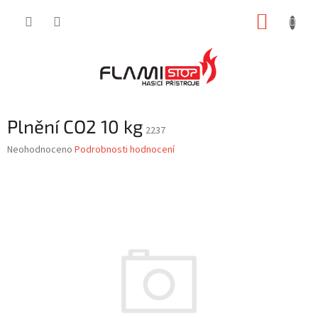
Přejít
NÁKUP
na
obsah
KOŠÍK
Plnění CO2 10 kg
2237
Průměrné
Neohodnoceno
Podrobnosti hodnocení
hodnocení
produktu
je
0,0
z
5
hvězdiček.