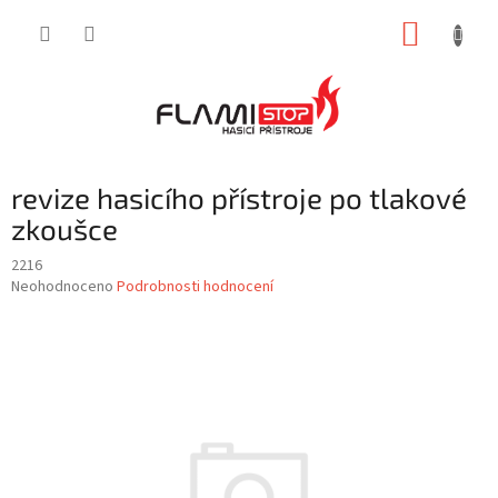
Přejít
NÁKUP
na
obsah
KOŠÍK
revize hasicího přístroje po tlakové
zkoušce
2216
Průměrné
Neohodnoceno
Podrobnosti hodnocení
hodnocení
produktu
je
0,0
z
5
hvězdiček.