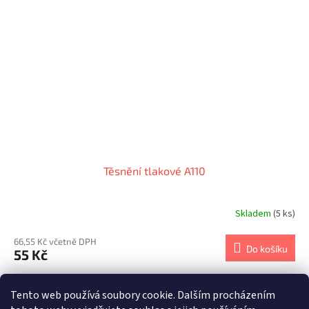
Těsnění tlakové A110
Skladem
(5 ks)
66,55 Kč včetně DPH
Do košíku
55 Kč
6
položek celkem
O
Tento web používá soubory cookie. Dalším procházením
v