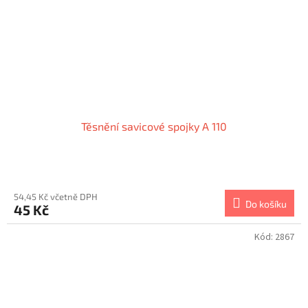
Těsnění savicové spojky A 110
Průměrné
hodnocení
produktu
54,45 Kč včetně DPH
Do košíku
45 Kč
je
1,0
z
Kód:
2867
5
hvězdiček.