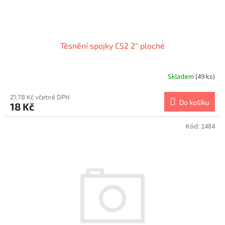
t
ů
Těsnění spojky C52 2" ploché
Skladem
(49 ks)
21,78 Kč včetně DPH
Do košíku
18 Kč
Kód:
2484