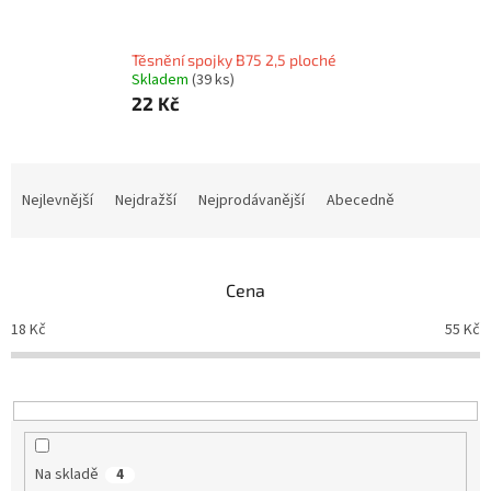
Těsnění spojky B75 2,5 ploché
Skladem
(39 ks)
22 Kč
Ř
a
Nejlevnější
Nejdražší
Nejprodávanější
Abecedně
z
e
n
Cena
í
p
18
Kč
55
Kč
r
o
d
u
k
t
Na skladě
4
ů