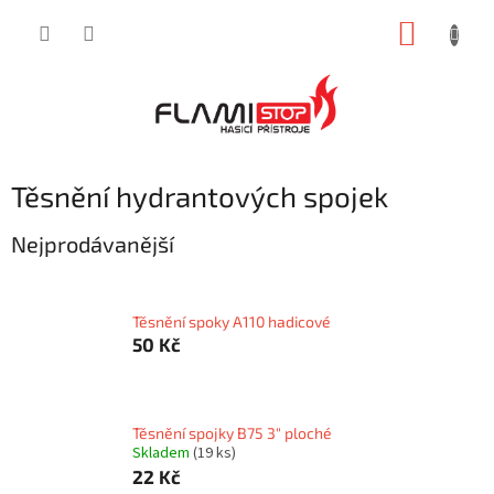
Přejít
NÁKUP
na
obsah
KOŠÍK
Těsnění hydrantových spojek
Nejprodávanější
Těsnění spoky A110 hadicové
50 Kč
Těsnění spojky B75 3" ploché
Skladem
(19 ks)
22 Kč