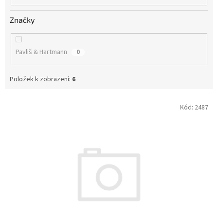
Značky
Pavliš & Hartmann
0
Položek k zobrazení:
6
V
Kód:
2487
ý
p
i
s
p
r
o
d
u
k