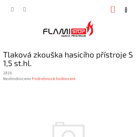
Přejít
NÁKUP
na
obsah
KOŠÍK
Tlaková zkouška hasicího přístroje S
1,5 st.hl.
2816
Průměrné
Neohodnoceno
Podrobnosti hodnocení
hodnocení
produktu
je
0,0
z
5
hvězdiček.