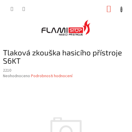
Přejít
NÁKUP
na
obsah
KOŠÍK
Tlaková zkouška hasicího přístroje
S6KT
2210
Průměrné
Neohodnoceno
Podrobnosti hodnocení
hodnocení
produktu
je
0,0
z
5
hvězdiček.