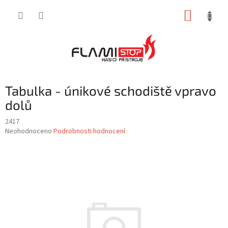
Přejít
NÁKUP
na
obsah
KOŠÍK
Tabulka - únikové schodiště vpravo
dolů
2417
Průměrné
Neohodnoceno
Podrobnosti hodnocení
hodnocení
produktu
je
0,0
z
5
hvězdiček.