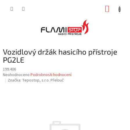
Přejít
NÁKUP
na
obsah
KOŠÍK
Vozidlový držák hasicího přístroje
PG2LE
199.406
Průměrné
Neohodnoceno
Podrobnosti hodnocení
hodnocení
Značka:
Tepostop, s.r.o. Přelouč
produktu
je
0,0
z
5
hvězdiček.