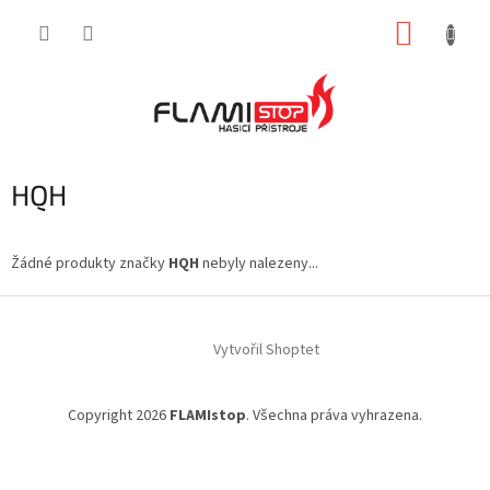
Přejít
NÁKUP
na
obsah
KOŠÍK
HQH
Žádné produkty značky
HQH
nebyly nalezeny...
Z
á
Vytvořil Shoptet
p
a
t
Copyright 2026
FLAMIstop
. Všechna práva vyhrazena.
í